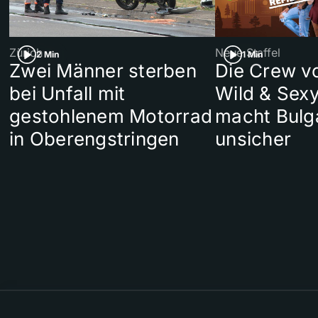
Zürich
Neue Staffel
2 Min
1 Min
Zwei Männer sterben
Die Crew v
bei Unfall mit
Wild & Sexy
gestohlenem Motorrad
macht Bulg
in Oberengstringen
unsicher