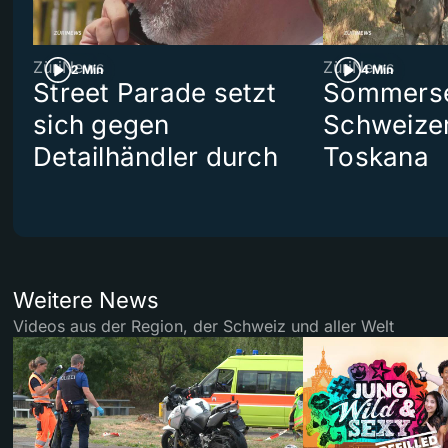
ZüriNews
ZüriNews
2 Min
4 Min
Street Parade setzt
Sommerser
sich gegen
Schweizer
Detailhändler durch
Toskana
Weitere News
Videos aus der Region, der Schweiz und aller Welt