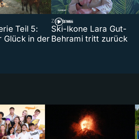
ZüriNews
3 Min
ie Teil 5:
Ski-Ikone Lara Gut-
 Glück in der
Behrami tritt zurück