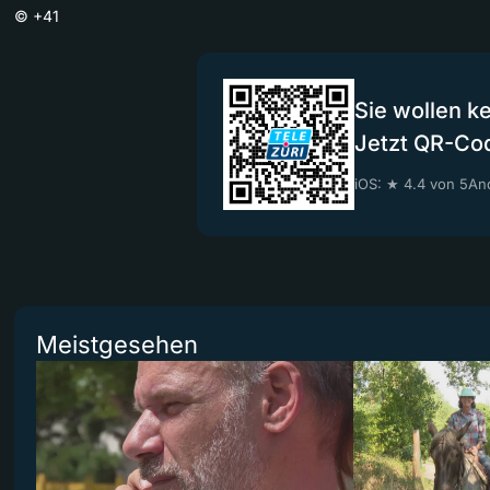
©
+41
Sie wollen k
Jetzt QR-Co
iOS: ★ 4.4 von 5
And
Meistgesehen