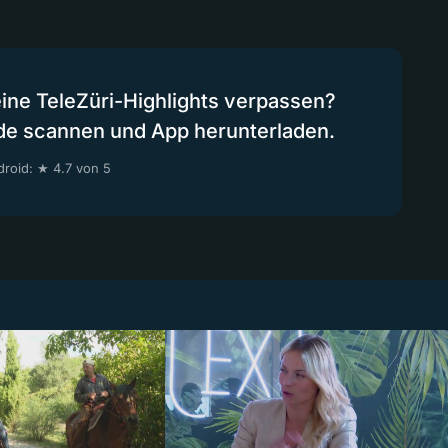
eine TeleZüri-Highlights verpassen?
de scannen und App herunterladen.
roid: ★ 4.7 von 5