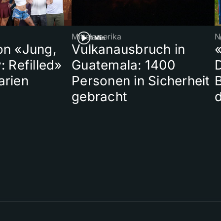
Mittelamerika
N
1 Min
on «Jung,
Vulkanausbruch in
«
: Refilled»
Guatemala: 1400
arien
Personen in Sicherheit
gebracht