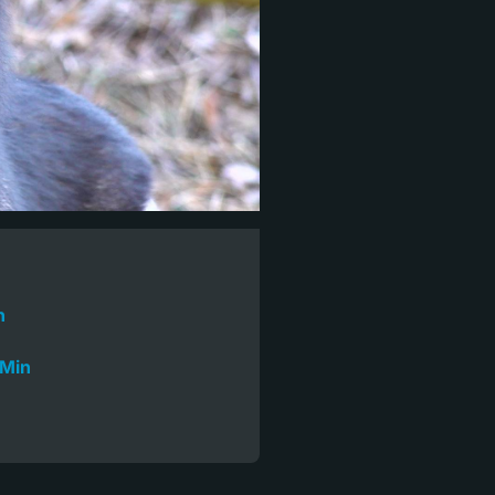
n
 Min