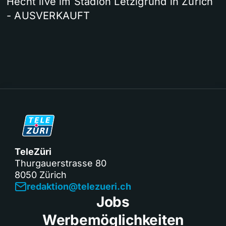
Hecht live im Stadion Letzigrund in Zürich
- AUSVERKAUFT
TeleZüri
Thurgauerstrasse 80
8050 Zürich
redaktion@telezueri.ch
Jobs
Werbemöglichkeiten