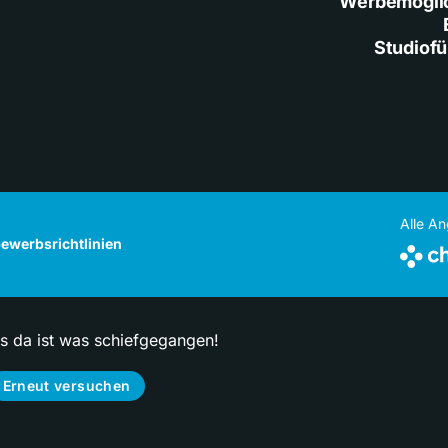
Werbemögli
Studiof
Alle A
ewerbsrichtlinien
ps da ist was schiefgegangen!
Erneut versuchen