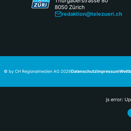
Thurgauerstrasse 80
8050 Zürich
redaktion@telezueri.ch
© by CH Regionalmedien AG 2026
Datenschutz
Impressum
Wettb
js error: U