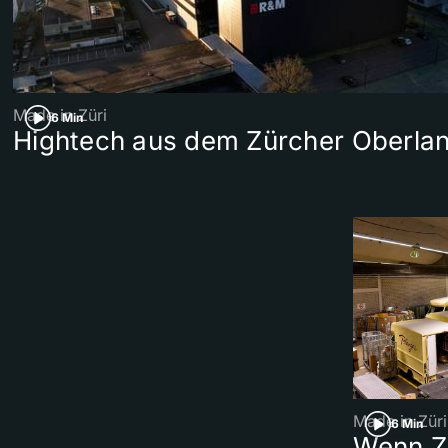
Made in Züri
6 Min
Hightech aus dem Zürcher Oberla
Made in Züri
6 Min
Wenn Zü