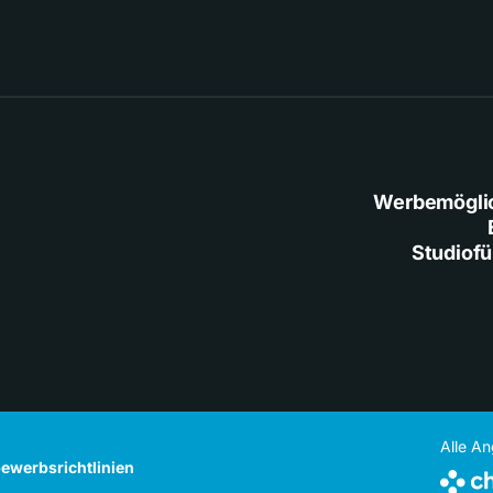
Werbemögli
Studiof
Alle A
ewerbsrichtlinien