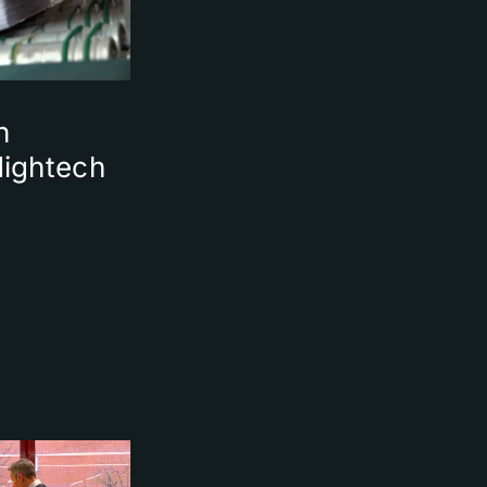
n
ightech