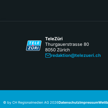
TeleZüri
Thurgauerstrasse 80
8050 Zürich
redaktion@telezueri.ch
© by CH Regionalmedien AG 2026
Datenschutz
Impressum
Wettb