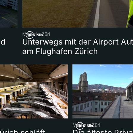
Made in Züri
7 Min
nd
Unterwegs mit der Airport Aut
am Flughafen Zürich
Made in Züri
7 Min
rich schläft,
Die älteste Priv