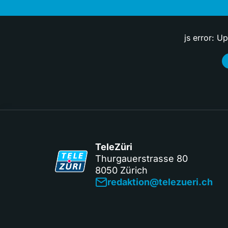
js error: U
TeleZüri
Thurgauerstrasse 80
8050 Zürich
redaktion@telezueri.ch