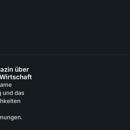
azin über
Wirtschaft
tsame
ag und das
chkeiten
hmungen.