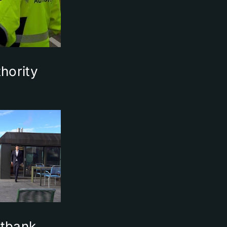
hority
atbank