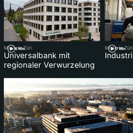
Made in Züri
Made in Züri
6 Min
7 Min
Universalbank mit
Industri
regionaler Verwurzelung