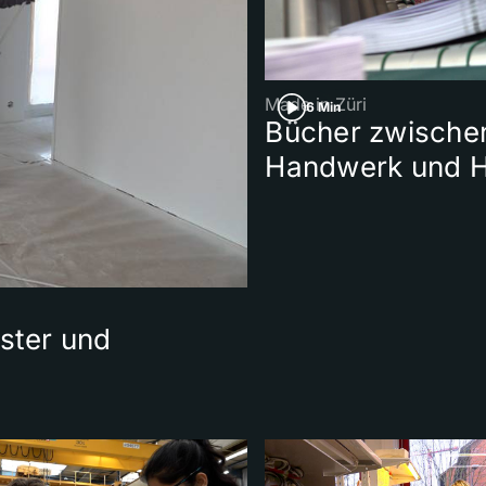
Made in Züri
6 Min
Bücher zwische
Handwerk und H
ster und