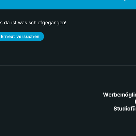
ps da ist was schiefgegangen!
Erneut versuchen
Werbemögli
Studiof