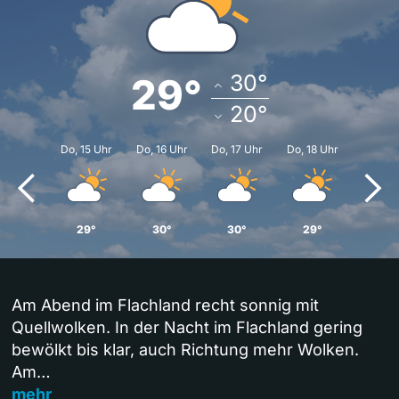
30
°
29
°
20
°
Do, 15 Uhr
Do, 16 Uhr
Do, 17 Uhr
Do, 18 Uhr
29°
30°
30°
29°
Am Abend im Flachland recht sonnig mit
Quellwolken. In der Nacht im Flachland gering
bewölkt bis klar, auch Richtung mehr Wolken.
Am…
mehr