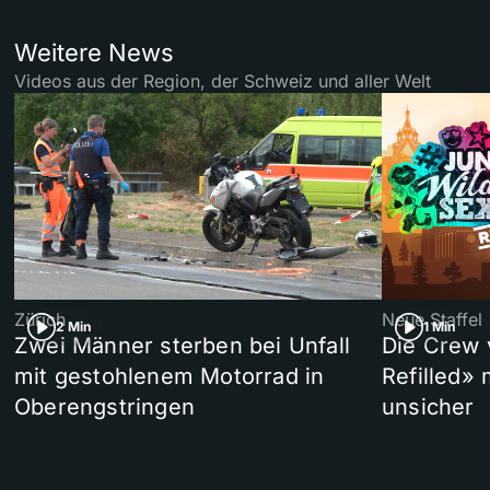
Weitere News
Videos aus der Region, der Schweiz und aller Welt
Zürich
Neue Staffel
2 Min
1 Min
Zwei Männer sterben bei Unfall
Die Crew 
mit gestohlenem Motorrad in
Refilled»
Oberengstringen
unsicher