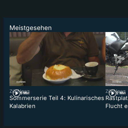
Meistgesehen
ZüriNews
ZüriNews
5 Min
2 Min
Sommerserie Teil 4: Kulinarisches
Rastpla
Kalabrien
Flucht e