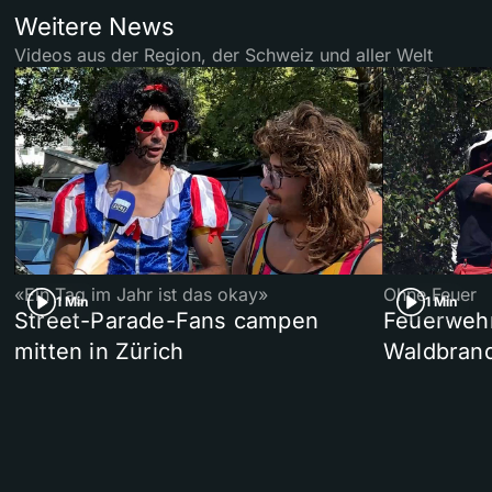
Weitere News
Videos aus der Region, der Schweiz und aller Welt
«Ein Tag im Jahr ist das okay»
Ohne Feuer
1 Min
1 Min
Street-Parade-Fans campen
Feuerwehr 
mitten in Zürich
Waldbrand