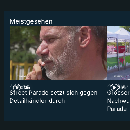
Meistgesehen
ZüriNews
ZüriNews
2 Min
3 Min
Street Parade setzt sich gegen
Grosser 
Detailhändler durch
Nachwuc
Parade