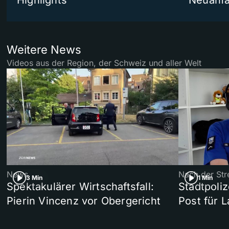
Highlights
Neuanf
Weitere News
Videos aus der Region, der Schweiz und aller Welt
News
Nach der Str
3 Min
1 Min
Spektakulärer Wirtschaftsfall:
Stadtpoliz
Pierin Vincenz vor Obergericht
Post für 