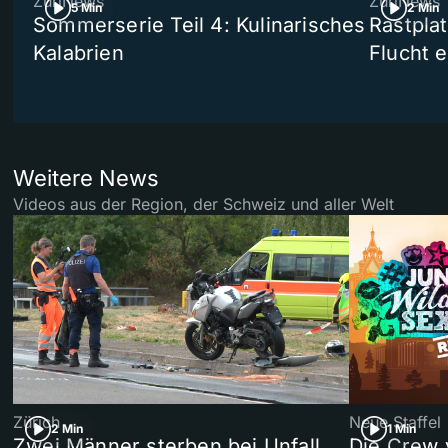
ZüriNews
ZüriNews
5 Min
2 Min
Sommerserie Teil 4: Kulinarisches
Rastpla
Kalabrien
Flucht e
Weitere News
Videos aus der Region, der Schweiz und aller Welt
Zürich
Neue Staffel
2 Min
1 Min
Zwei Männer sterben bei Unfall
Die Crew 