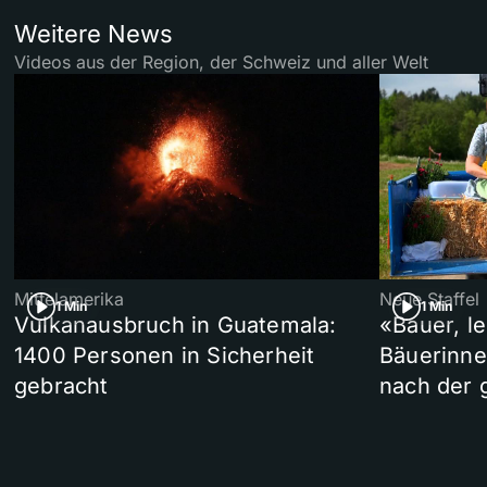
Weitere News
Videos aus der Region, der Schweiz und aller Welt
Mittelamerika
Neue Staffel
1 Min
1 Min
Vulkanausbruch in Guatemala:
«Bauer, l
1400 Personen in Sicherheit
Bäuerinne
gebracht
nach der 