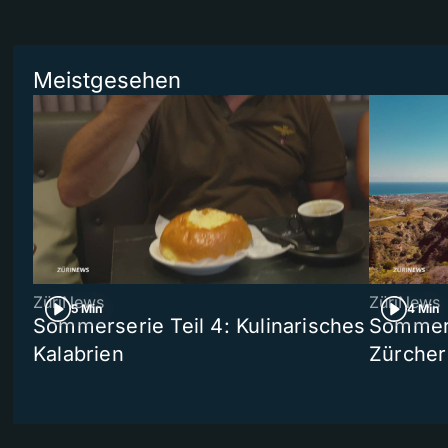
Meistgesehen
ZüriNews
ZüriNews
5 Min
4 Min
Sommerserie Teil 4: Kulinarisches
Sommer-
Kalabrien
Zürcher