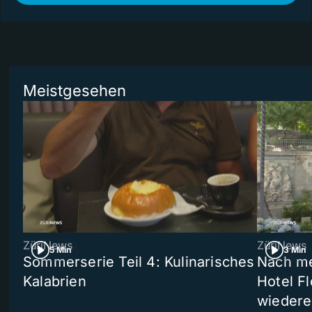
Meistgesehen
ZüriNews
ZüriNews
5 Min
3 Min
Sommerserie Teil 4: Kulinarisches
Nach me
Kalabrien
Hotel Fl
wiedere