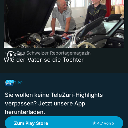
+41 - Das Schweizer Reportagemagazin
7 Min
Wie der Vater so die Tochter
TIPP
Sie wollen keine TeleZüri-Highlights
verpassen? Jetzt unsere App
herunterladen.
Zum Play Store
★ 4.7 von 5