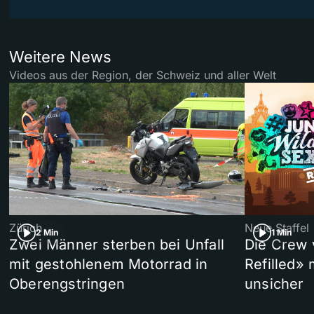
Weitere News
Videos aus der Region, der Schweiz und aller Welt
Zürich
Neue Staffel
2 Min
1 Min
Zwei Männer sterben bei Unfall
Die Crew 
mit gestohlenem Motorrad in
Refilled»
Oberengstringen
unsicher