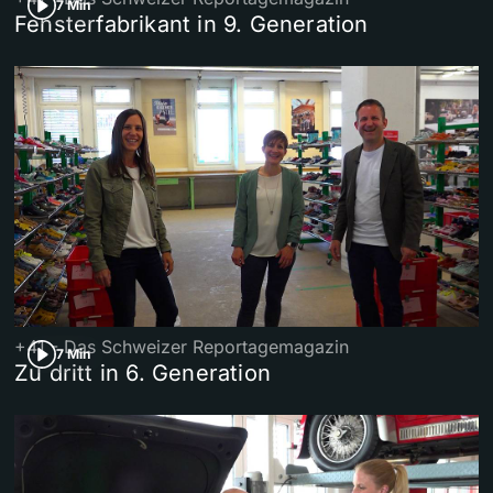
7 Min
Fensterfabrikant in 9. Generation
+41 - Das Schweizer Reportagemagazin
7 Min
Zu dritt in 6. Generation