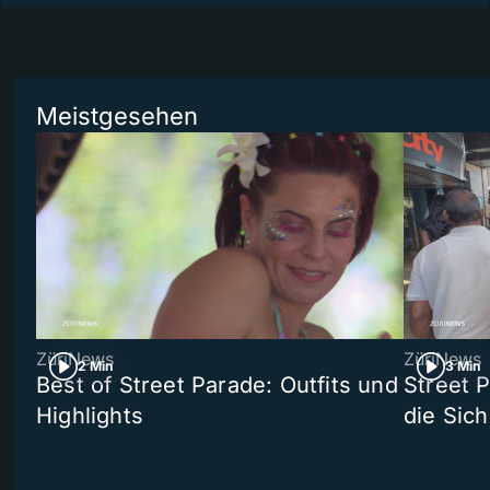
Meistgesehen
ZüriNews
ZüriNews
2 Min
3 Min
Best of Street Parade: Outfits und
Street 
Highlights
die Sich