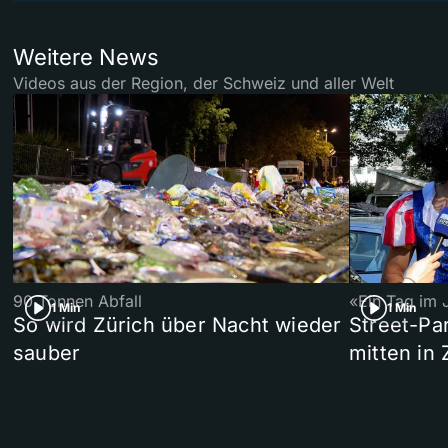
Weitere News
Videos aus der Region, der Schweiz und aller Welt
90 Tonnen Abfall
«Ein Tag im 
1 Min
1 Min
So wird Zürich über Nacht wieder
Street-P
sauber
mitten in 