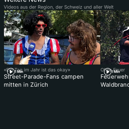
Videos aus der Region, der Schweiz und aller Welt
«Ein Tag im Jahr ist das okay»
Ohne Feuer
1 Min
1 Min
Street-Parade-Fans campen
Feuerwehr 
mitten in Zürich
Waldbrand