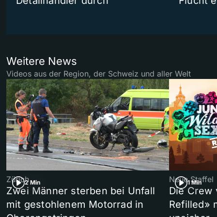
Detailhändler durch
Flucht e
Weitere News
Videos aus der Region, der Schweiz und aller Welt
Zürich
Neue Staffel
2 Min
1 Min
Zwei Männer sterben bei Unfall
Die Crew 
mit gestohlenem Motorrad in
Refilled»