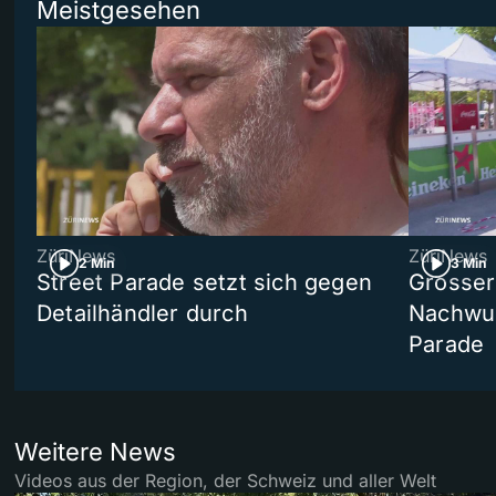
Meistgesehen
ZüriNews
ZüriNews
2 Min
3 Min
Street Parade setzt sich gegen
Grosser 
Detailhändler durch
Nachwuc
Parade
Weitere News
Videos aus der Region, der Schweiz und aller Welt