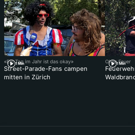
«Ein Tag im Jahr ist das okay»
Ohne Feuer
1 Min
1 Min
Street-Parade-Fans campen
Feuerwehr 
mitten in Zürich
Waldbrand