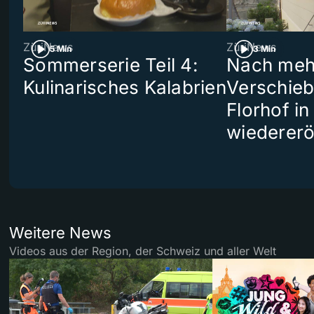
ZüriNews
ZüriNews
5 Min
3 Min
Sommerserie Teil 4:
Nach meh
Kulinarisches Kalabrien
Verschieb
Florhof in
wiedererö
Weitere News
Videos aus der Region, der Schweiz und aller Welt