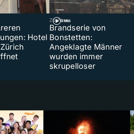
ZüriNews
3 Min
reren
Brandserie von
ungen: Hotel
Bonstetten:
 Zürich
Angeklagte Männer
ffnet
wurden immer
skrupelloser