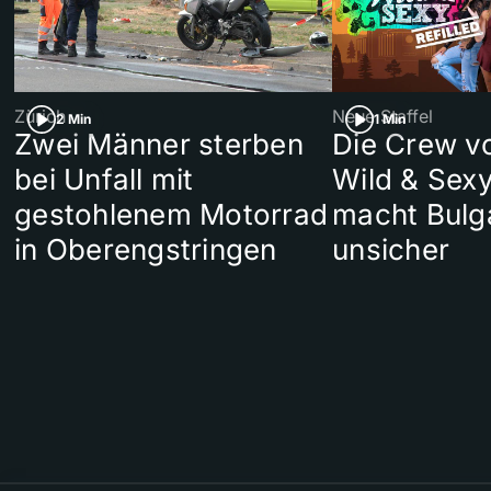
Zürich
Neue Staffel
2 Min
1 Min
Zwei Männer sterben
Die Crew v
bei Unfall mit
Wild & Sexy
gestohlenem Motorrad
macht Bulg
in Oberengstringen
unsicher