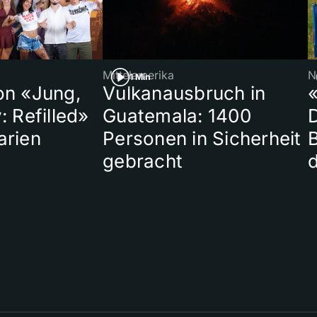
Mittelamerika
N
1 Min
on «Jung,
Vulkanausbruch in
«
: Refilled»
Guatemala: 1400
arien
Personen in Sicherheit
gebracht