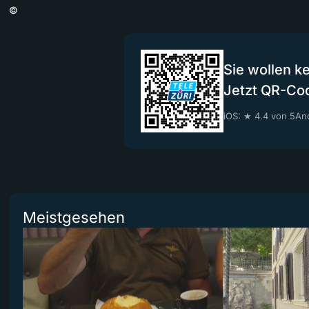
©
Sie wollen k
Jetzt QR-Co
iOS: ★ 4.4 von 5
And
Meistgesehen