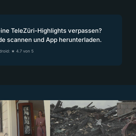
eine TeleZüri-Highlights verpassen?
de scannen und App herunterladen.
roid: ★ 4.7 von 5