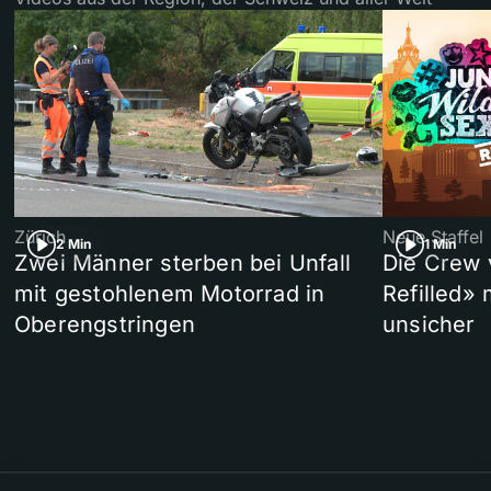
Zürich
Neue Staffel
2 Min
1 Min
Zwei Männer sterben bei Unfall
Die Crew 
mit gestohlenem Motorrad in
Refilled»
Oberengstringen
unsicher