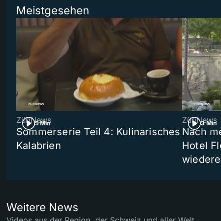
Meistgesehen
ZüriNews
ZüriNews
5 Min
3 Min
Sommerserie Teil 4: Kulinarisches
Nach me
Kalabrien
Hotel Fl
wiedere
Weitere News
Videos aus der Region, der Schweiz und aller Welt