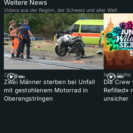
Weitere News
Videos aus der Region, der Schweiz und aller Welt
Zürich
Neue Staffel
2 Min
1 Min
Zwei Männer sterben bei Unfall
Die Crew 
mit gestohlenem Motorrad in
Refilled»
Oberengstringen
unsicher