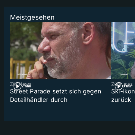
Meistgesehen
ZüriNews
ZüriNews
2 Min
3 Min
Street Parade setzt sich gegen
Ski-Ikon
Detailhändler durch
zurück