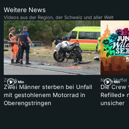
Weitere News
Videos aus der Region, der Schweiz und aller Welt
Zürich
Neue Staffel
2 Min
1 Min
Zwei Männer sterben bei Unfall
Die Crew 
mit gestohlenem Motorrad in
Refilled»
Oberengstringen
unsicher