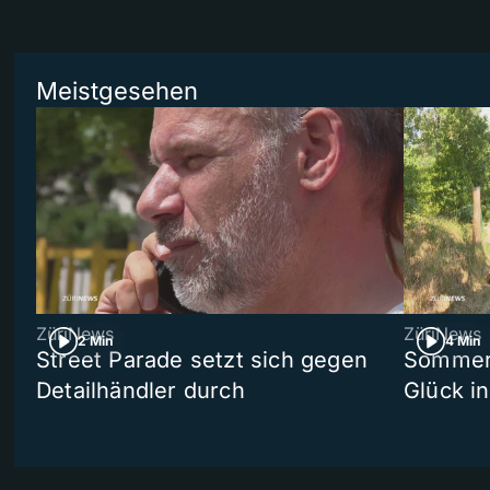
Meistgesehen
ZüriNews
ZüriNews
2 Min
4 Min
Street Parade setzt sich gegen
Sommers
Detailhändler durch
Glück i