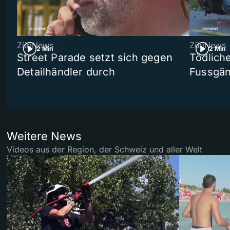
ZüriNews
ZüriNews
2 Min
2 Min
Street Parade setzt sich gegen
Tödlich
Detailhändler durch
Fussgän
Weitere News
Videos aus der Region, der Schweiz und aller Welt