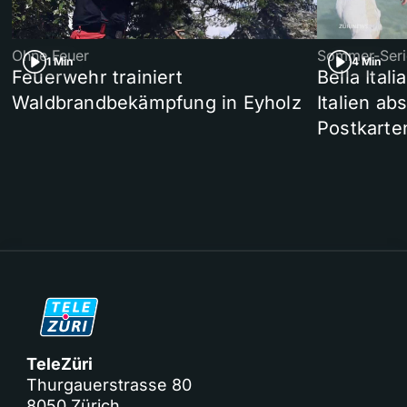
Ohne Feuer
Sommer-Seri
1 Min
4 Min
Feuerwehr trainiert
Bella Ital
Waldbrandbekämpfung in Eyholz
Italien ab
Postkarte
TeleZüri
Thurgauerstrasse 80
8050 Zürich