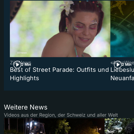
ZüriNews
«AstroWe
2 Min
2 Min
Best of Street Parade: Outfits und
Liebeslu
Highlights
Neuanf
Weitere News
Videos aus der Region, der Schweiz und aller Welt