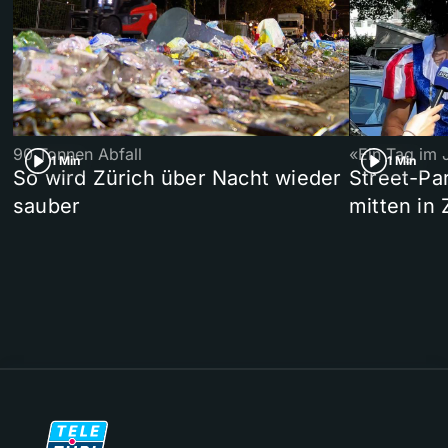
90 Tonnen Abfall
«Ein Tag im 
1 Min
1 Min
So wird Zürich über Nacht wieder
Street-P
sauber
mitten in 