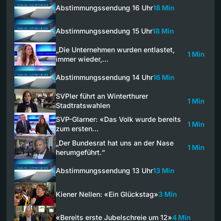
Abstimmungssendung 16 Uhr
18 Min
Abstimmungssendung 15 Uhr
18 Min
„Die Unternehmen wurden entlastet,
1 Min
immer wieder,…
Abstimmungssendung 14 Uhr
16 Min
SVPler führt an Winterthurer
1 Min
Stadtratswahlen
SVP-Glarner: «Das Volk wurde bereits
1 Min
zum ersten…
„Der Bundesrat hat uns an der Nase
1 Min
herumgeführt.“
Abstimmungssendung 13 Uhr
13 Min
Kiener Nellen: «Ein Glückstag»
3 Min
«Bereits erste Jubelschreie um 12»
4 Min