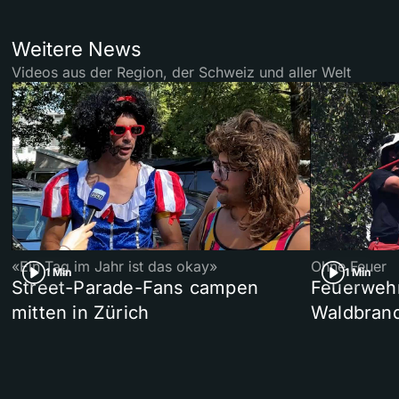
Weitere News
Videos aus der Region, der Schweiz und aller Welt
«Ein Tag im Jahr ist das okay»
Ohne Feuer
1 Min
1 Min
Street-Parade-Fans campen
Feuerwehr 
mitten in Zürich
Waldbrand