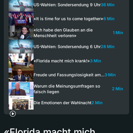
US-Wahlen: Sondersendung 9 Uhr
36 Min
«It is time for us to come together»
6 Min
«Ich habe den Glauben an die
1 Min
Menschheit verloren»
US-Wahlen: Sondersendung 6 Uhr
28 Min
«Florida macht mich krank!»
3 Min
Freude und Fassungslosigkeit am…
3 Min
Warum die Meinungsumfragen so
2 Min
falsch liegen
Die Emotionen der Wahlnacht
2 Min
«Florida macht mich