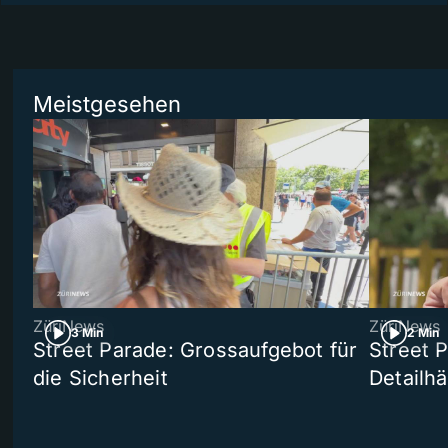
Meistgesehen
ZüriNews
ZüriNews
3 Min
2 Min
Street Parade: Grossaufgebot für
Street 
die Sicherheit
Detailh