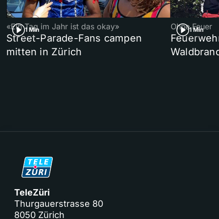
«Ein Tag im Jahr ist das okay»
Ohne Feuer
1 Min
1 Min
Street-Parade-Fans campen
Feuerwehr 
mitten in Zürich
Waldbrand
TeleZüri
Thurgauerstrasse 80
8050 Zürich