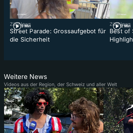
ZüriNews
ZüriNews
3 Min
2 Min
Street Parade: Grossaufgebot für
Best of 
die Sicherheit
Highligh
Weitere News
Videos aus der Region, der Schweiz und aller Welt