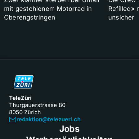
Zwei Männer sterben bei Unfall
Die Crew 
mit gestohlenem Motorrad in
Refilled»
Oberengstringen
unsicher
TeleZüri
Thurgauerstrasse 80
8050 Zürich
redaktion@telezueri.ch
Jobs