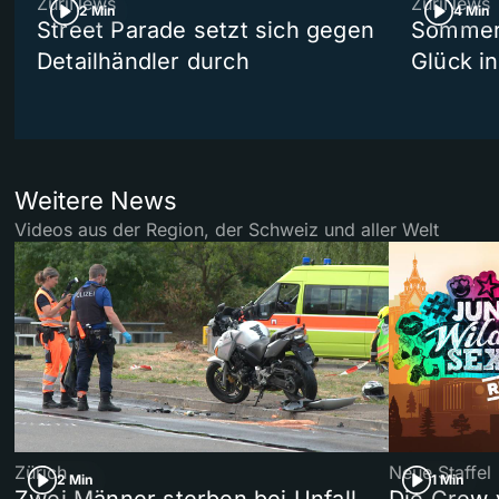
ZüriNews
ZüriNews
2 Min
4 Min
Street Parade setzt sich gegen
Sommers
Detailhändler durch
Glück i
Weitere News
Videos aus der Region, der Schweiz und aller Welt
Zürich
Neue Staffel
2 Min
1 Min