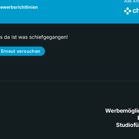
Alle A
ewerbsrichtlinien
ps da ist was schiefgegangen!
Erneut versuchen
Werbemögli
Studiof