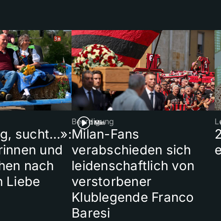
Beerdigung
L
1 Min
ig, sucht…»:
Milan-Fans
rinnen und
verabschieden sich
hen nach
leidenschaftlich von
n Liebe
verstorbener
Klublegende Franco
Baresi