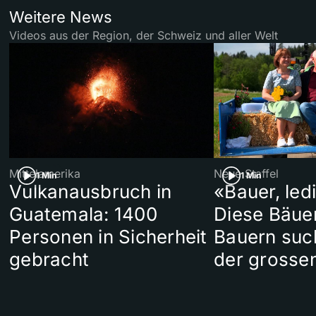
Weitere News
Videos aus der Region, der Schweiz und aller Welt
Mittelamerika
Neue Staffel
1 Min
1 Min
Vulkanausbruch in
«Bauer, led
Guatemala: 1400
Diese Bäue
Personen in Sicherheit
Bauern suc
gebracht
der grosse