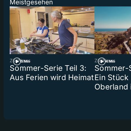
Meistgesehen
ZüriNews
ZüriNews
5 Min
4 Min
Sommer-Serie Teil 3:
Sommer-Se
Aus Ferien wird Heimat
Ein Stück
Oberland 