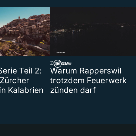
ZüriNews
3 Min
rie Teil 2:
Warum Rapperswil
 Zürcher
trotzdem Feuerwerk
in Kalabrien
zünden darf