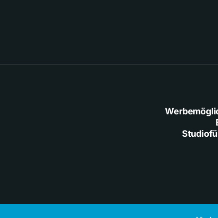
Werbemögli
Studiof