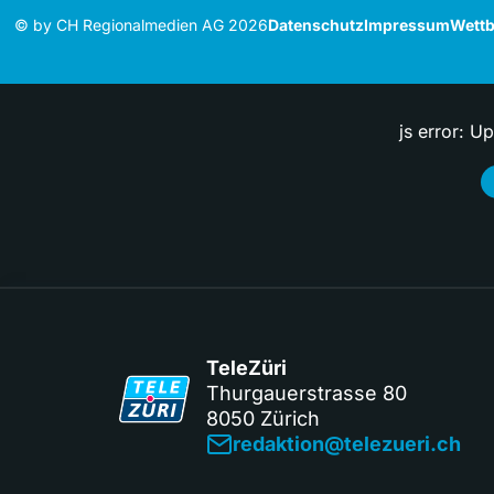
© by CH Regionalmedien AG 2026
Datenschutz
Impressum
Wettb
js error: U
TeleZüri
Thurgauerstrasse 80
8050 Zürich
redaktion@telezueri.ch