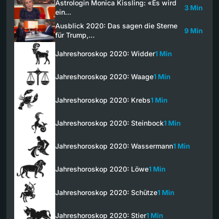
Astrologin Monica Kissling: «Es wird
3 Min
ein…
Ausblick 2020: Das sagen die Sterne
9 Min
für Trump,…
Jahreshoroskop 2020: Widder
1 Min
Jahreshoroskop 2020: Waage
1 Min
Jahreshoroskop 2020: Krebs
1 Min
Jahreshoroskop 2020: Steinbock
1 Min
Jahreshoroskop 2020: Wassermann
1 Min
Jahreshoroskop 2020: Löwe
1 Min
Jahreshoroskop 2020: Schütze
1 Min
Jahreshoroskop 2020: Stier
1 Min