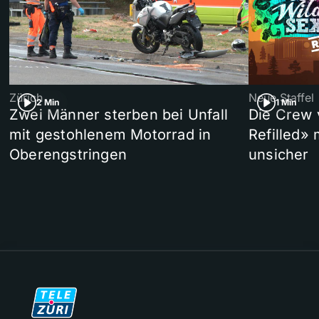
Zürich
Neue Staffel
2 Min
1 Min
Zwei Männer sterben bei Unfall
Die Crew 
mit gestohlenem Motorrad in
Refilled»
Oberengstringen
unsicher