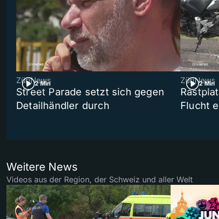
ZüriNews
ZüriNews
2 Min
2 Min
Street Parade setzt sich gegen
Rastpla
Detailhändler durch
Flucht e
Weitere News
Videos aus der Region, der Schweiz und aller Welt