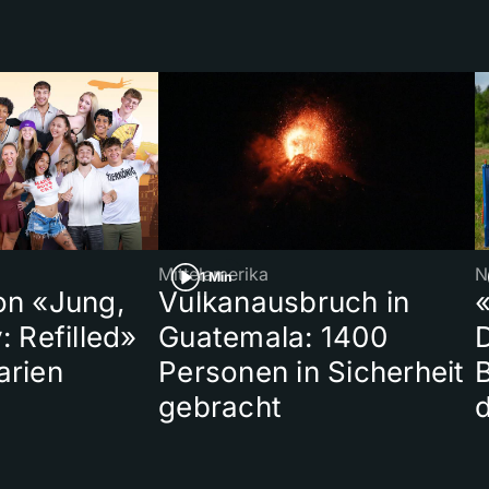
Mittelamerika
N
1 Min
on «Jung,
Vulkanausbruch in
«
: Refilled»
Guatemala: 1400
arien
Personen in Sicherheit
gebracht