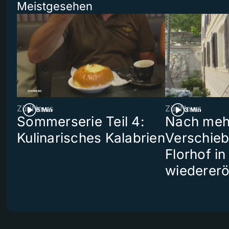
Meistgesehen
ZüriNews
ZüriNews
5 Min
3 Min
Sommerserie Teil 4:
Nach meh
Kulinarisches Kalabrien
Verschieb
Florhof in
wiedererö