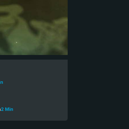
in
n
2 Min