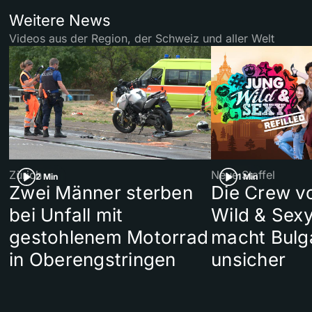
Weitere News
Videos aus der Region, der Schweiz und aller Welt
Zürich
Neue Staffel
2 Min
1 Min
Zwei Männer sterben
Die Crew v
bei Unfall mit
Wild & Sexy
gestohlenem Motorrad
macht Bulg
in Oberengstringen
unsicher