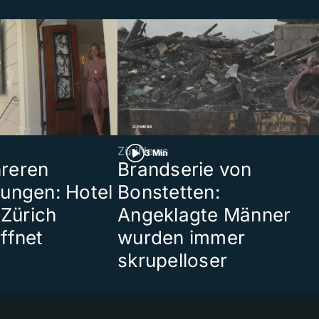
ZüriNews
3 Min
reren
Brandserie von
ungen: Hotel
Bonstetten:
 Zürich
Angeklagte Männer
ffnet
wurden immer
skrupelloser