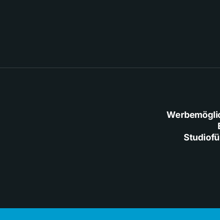
Werbemögli
Studiof