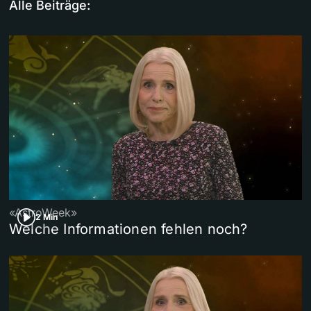
Alle Beiträge:
«AstroWeek»
2 Min
Welche Informationen fehlen noch?