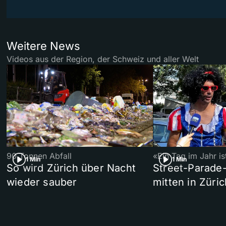
Weitere News
Videos aus der Region, der Schweiz und aller Welt
90 Tonnen Abfall
«Ein Tag im Jahr i
1 Min
1 Min
So wird Zürich über Nacht
Street-Parade
wieder sauber
mitten in Züric