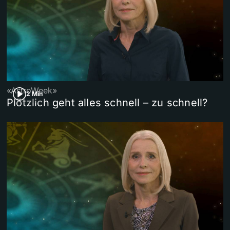
«AstroWeek»
2 Min
Plötzlich geht alles schnell – zu schnell?