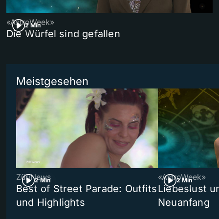
«AstroWeek»
2 Min
Die Würfel sind gefallen
Meistgesehen
ZüriNews
«AstroWeek»
2 Min
2 Min
Best of Street Parade: Outfits
Liebeslust un
und Highlights
Neuanfang