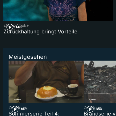
«AstroWeek»
2 Min
Zurückhaltung bringt Vorteile
Meistgesehen
ZüriNews
ZüriNews
5 Min
3 Min
Sommerserie Teil 4:
Brandserie v