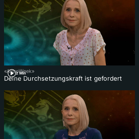
«AstroWeek»
2 Min
Deine Durchsetzungskraft ist gefordert