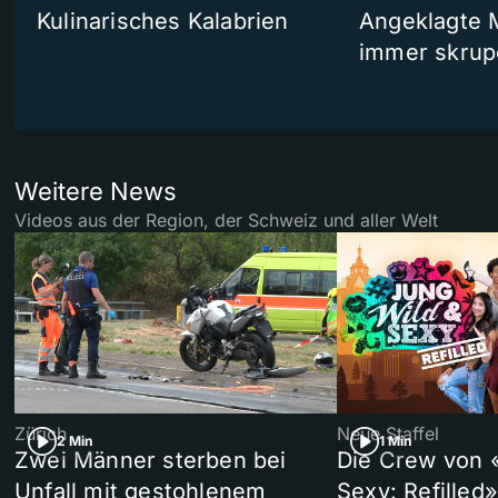
Kulinarisches Kalabrien
Angeklagte 
immer skrup
Weitere News
Videos aus der Region, der Schweiz und aller Welt
Zürich
Neue Staffel
2 Min
1 Min
Zwei Männer sterben bei
Die Crew von 
Unfall mit gestohlenem
Sexy: Refilled