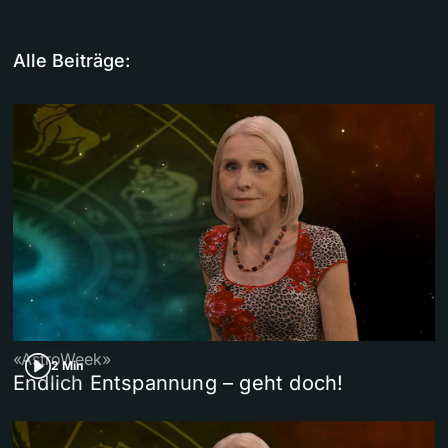
Alle Beiträge:
«AstroWeek»
2 Min
Endlich Entspannung – geht doch!