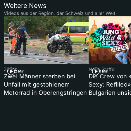
Weitere News
Videos aus der Region, der Schweiz und aller Welt
Zürich
Neue Staffel
2 Min
1 Min
Zwei Männer sterben bei
Die Crew von 
Unfall mit gestohlenem
Sexy: Refilled
Motorrad in Oberengstringen
Bulgarien unsi