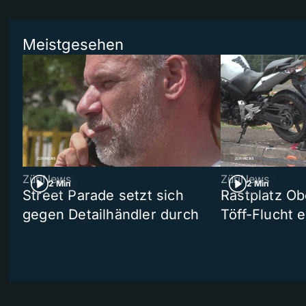
Meistgesehen
ZüriNews
ZüriNews
2 Min
2 Min
Street Parade setzt sich
Rastplatz Ob
gegen Detailhändler durch
Töff-Flucht e