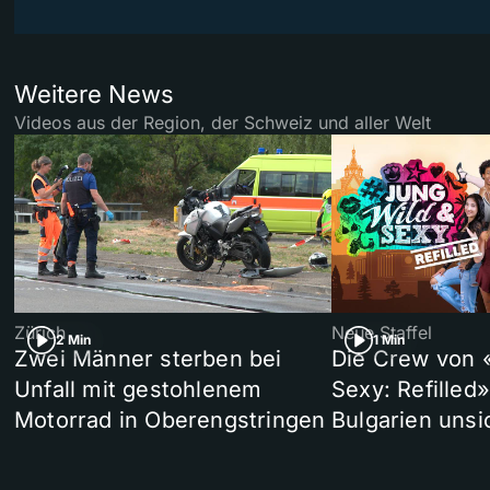
Weitere News
Videos aus der Region, der Schweiz und aller Welt
Zürich
Neue Staffel
2 Min
1 Min
Zwei Männer sterben bei
Die Crew von 
Unfall mit gestohlenem
Sexy: Refilled
Motorrad in Oberengstringen
Bulgarien unsi