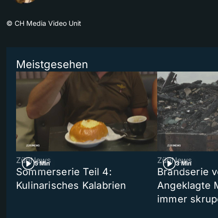
©
CH Media Video Unit
Meistgesehen
ZüriNews
ZüriNews
5 Min
3 Min
Sommerserie Teil 4:
Brandserie v
Kulinarisches Kalabrien
Angeklagte 
immer skrup