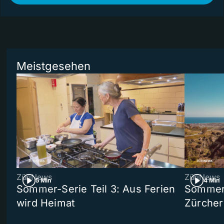
Meistgesehen
ZüriNews
ZüriNews
5 Min
4 Min
Sommer-Serie Teil 3: Aus Ferien
Sommer-
wird Heimat
Zürcher