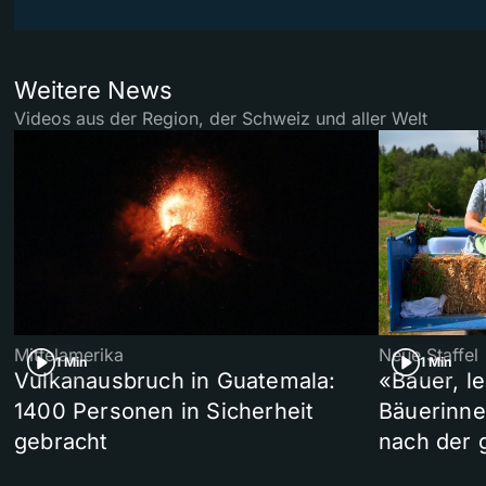
Weitere News
Videos aus der Region, der Schweiz und aller Welt
Mittelamerika
Neue Staffel
1 Min
1 Min
Vulkanausbruch in Guatemala:
«Bauer, l
1400 Personen in Sicherheit
Bäuerinne
gebracht
nach der 