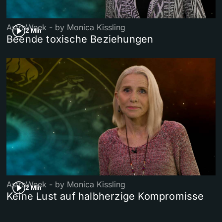
AstroWeek - by Monica Kissling
2 Min
Beende toxische Beziehungen
AstroWeek - by Monica Kissling
2 Min
Keine Lust auf halbherzige Kompromisse