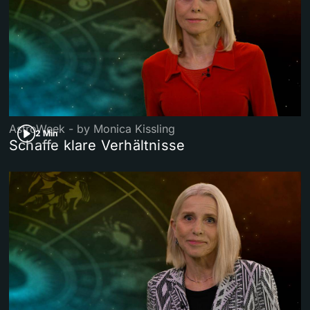
AstroWeek - by Monica Kissling
2 Min
Schaffe klare Verhältnisse