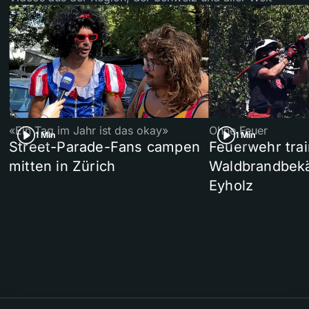
«Ein Tag im Jahr ist das okay»
Ohne Feuer
1 Min
1 Min
Street-Parade-Fans campen
Feuerwehr trai
mitten in Zürich
Waldbrandbek
Eyholz