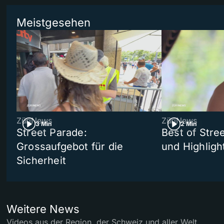
Meistgesehen
ZüriNews
ZüriNews
3 Min
2 Min
Street Parade:
Best of Stree
Grossaufgebot für die
und Highligh
Sicherheit
Weitere News
Videos aus der Region, der Schweiz und aller Welt