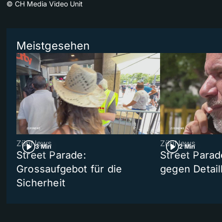
©
CH Media Video Unit
Meistgesehen
ZüriNews
ZüriNews
3 Min
2 Min
Street Parade:
Street Parad
Grossaufgebot für die
gegen Detail
Sicherheit