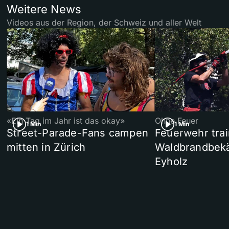
Weitere News
Videos aus der Region, der Schweiz und aller Welt
«Ein Tag im Jahr ist das okay»
Ohne Feuer
1 Min
1 Min
Street-Parade-Fans campen
Feuerwehr trai
mitten in Zürich
Waldbrandbek
Eyholz