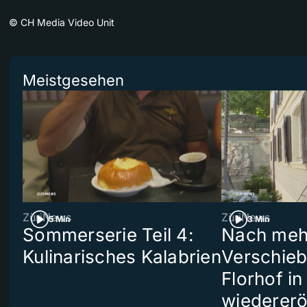
©
CH Media Video Unit
Meistgesehen
ZüriNews
ZüriNews
5 Min
3 Min
Sommerserie Teil 4:
Nach meh
Kulinarisches Kalabrien
Verschieb
Florhof in
wiedererö