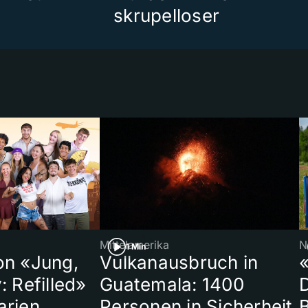
skrupelloser
Mittelamerika
N
1 Min
on «Jung,
Vulkanausbruch in
«
: Refilled»
Guatemala: 1400
arien
Personen in Sicherheit