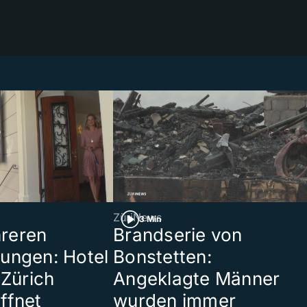
ZüriNews
3 Min
reren
Brandserie von
ungen: Hotel
Bonstetten:
 Zürich
Angeklagte Männer
ffnet
wurden immer