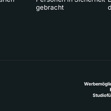
gebracht
Werbemögli
Studiof