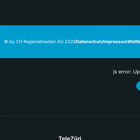
© by CH Regionalmedien AG 2026
Datenschutz
Impressum
Wettb
js error: U
TeleZüri