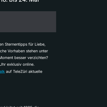
n Sternentipps für Liebe,
lche Vorhaben stehen unter
 Moment besser verzichten?
hr exklusiv online.
alk
auf TeleZüri aktuelle