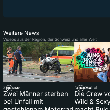
Weitere News
Videos aus der Region, der Schweiz und aller Welt
Zürich
Neue Staffel
2 Min
1 Min
Zwei Männer sterben
Die Crew v
bei Unfall mit
Wild & Sexy
gestohlenem Motorrad
macht Bulg