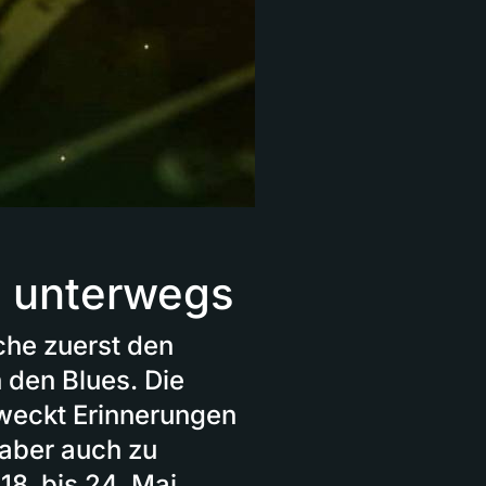
le unterwegs
che zuerst den
 den Blues. Die
 weckt Erinnerungen
t aber auch zu
8. bis 24. Mai