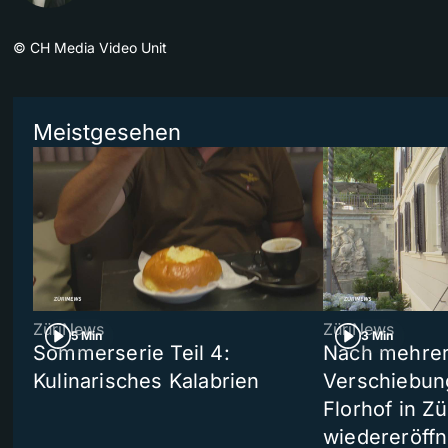
©
CH Media Video Unit
Meistgesehen
ZüriNews
ZüriNews
5 Min
3 Min
Sommerserie Teil 4:
Nach mehre
Kulinarisches Kalabrien
Verschiebun
Florhof in Zü
wiedereröffn