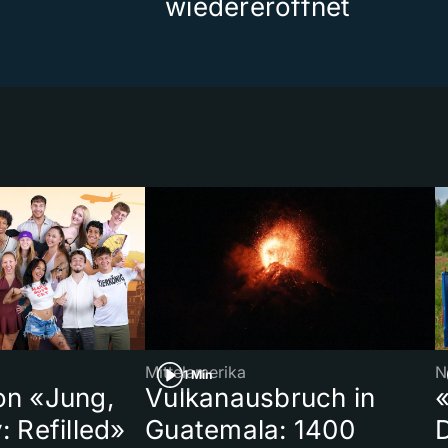
wiedereröffnet
Mittelamerika
N
1 Min
on «Jung,
Vulkanausbruch in
«
: Refilled»
Guatemala: 1400