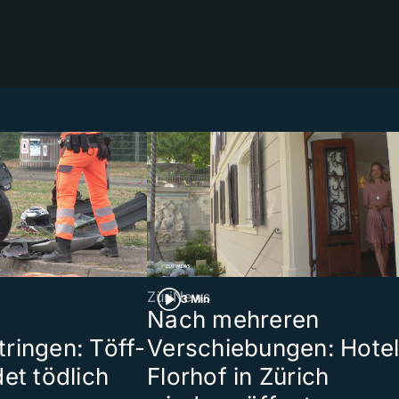
ZüriNews
3 Min
Nach mehreren
ringen: Töff-
Verschiebungen: Hote
et tödlich
Florhof in Zürich