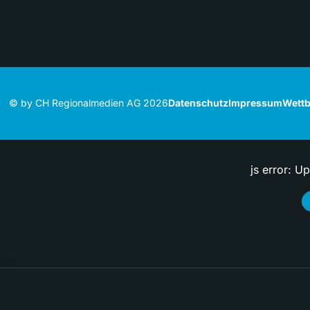
© by CH Regionalmedien AG 2026
Datenschutz
Impressum
Wettb
js error: U