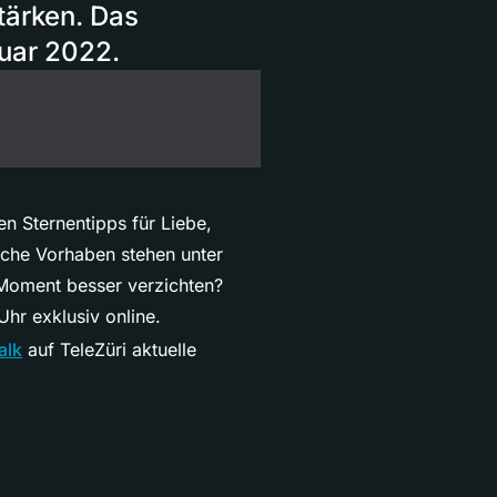
tärken. Das
uar 2022.
n Sternentipps für Liebe,
lche Vorhaben stehen unter
 Moment besser verzichten?
hr exklusiv online.
alk
auf TeleZüri aktuelle