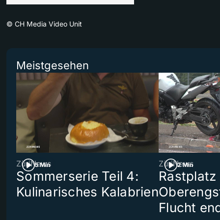
©
CH Media Video Unit
Meistgesehen
ZüriNews
ZüriNews
5 Min
2 Min
Sommerserie Teil 4:
Rastplatz
Kulinarisches Kalabrien
Oberengst
Flucht end