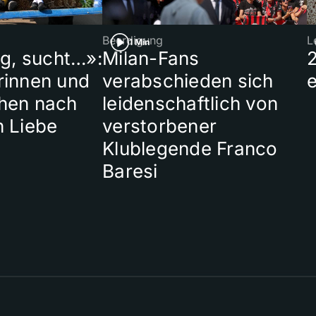
Beerdigung
L
1 Min
ig, sucht…»:
Milan-Fans
rinnen und
verabschieden sich
hen nach
leidenschaftlich von
n Liebe
verstorbener
Klublegende Franco
Baresi