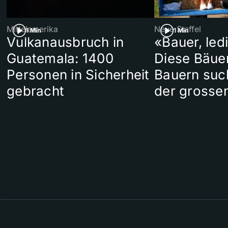
Mittelamerika
Neue Staffel
1 Min
1 Min
Vulkanausbruch in
«Bauer, led
Guatemala: 1400
Diese Bäue
Personen in Sicherheit
Bauern suc
gebracht
der grosse