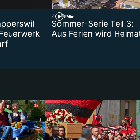
ZüriNews
5 Min
pperswil
Sommer-Serie Teil 3:
 Feuerwerk
Aus Ferien wird Heima
rf