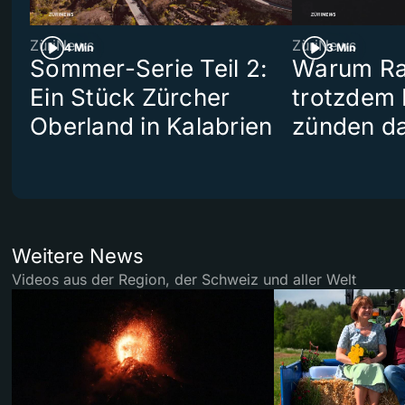
ZüriNews
ZüriNews
4 Min
3 Min
Sommer-Serie Teil 2:
Warum Ra
Ein Stück Zürcher
trotzdem
Oberland in Kalabrien
zünden da
Weitere News
Videos aus der Region, der Schweiz und aller Welt