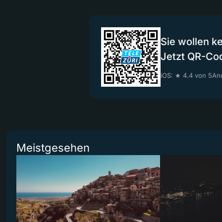
Sie wollen k
Jetzt QR-Co
iOS: ★ 4.4 von 5
And
Meistgesehen