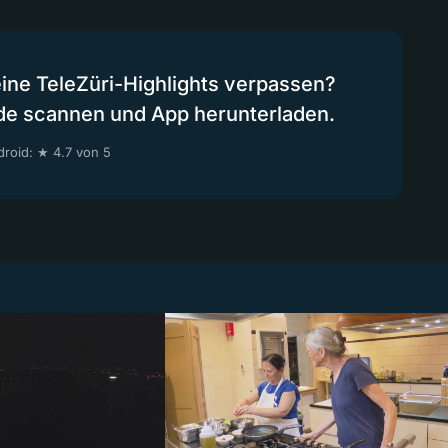
eine TeleZüri-Highlights verpassen?
de scannen und App herunterladen.
roid: ★ 4.7 von 5