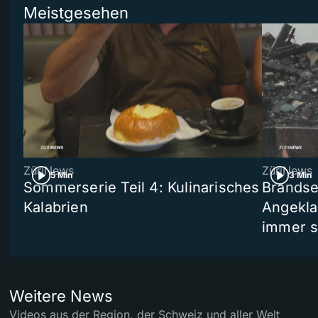
Meistgesehen
ZüriNews
ZüriNews
5 Min
3 Min
Sommerserie Teil 4: Kulinarisches
Brandse
Kalabrien
Angekla
immer s
Weitere News
Videos aus der Region, der Schweiz und aller Welt