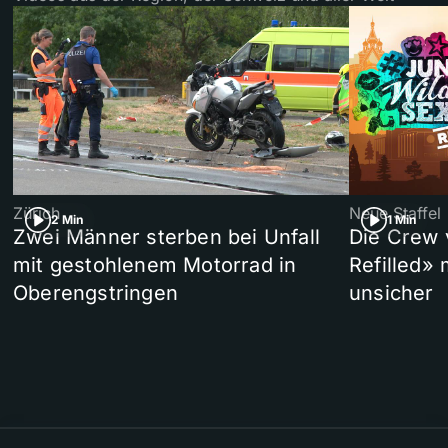
Zürich
Neue Staffel
2 Min
1 Min
Zwei Männer sterben bei Unfall
Die Crew 
mit gestohlenem Motorrad in
Refilled»
Oberengstringen
unsicher