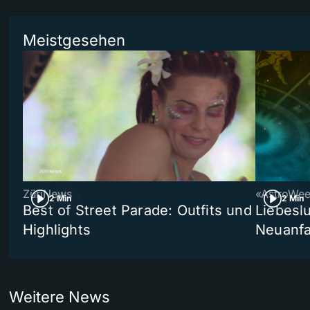
Meistgesehen
ZüriNews
«AstroWe
2 Min
2 Min
Best of Street Parade: Outfits und
Liebeslu
Highlights
Neuanf
Weitere News