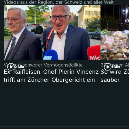
Videos aus der Region, der Schweiz und aller Welt
Vorwurf schwerer Vermögensdelikte
90 Tonnen Ab
2 Min
1 Min
Ex-Raiffeisen-Chef Pierin Vincenz
So wird Z
trifft am Zürcher Obergericht ein
sauber