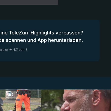
eine TeleZüri-Highlights verpassen?
de scannen und App herunterladen.
roid: ★ 4.7 von 5