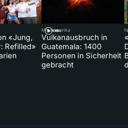
Mittelamerika
N
1 Min
on «Jung,
Vulkanausbruch in
«
: Refilled»
Guatemala: 1400
arien
Personen in Sicherheit
gebracht