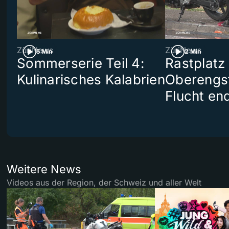
ZüriNews
ZüriNews
5 Min
2 Min
Sommerserie Teil 4:
Rastplatz
Kulinarisches Kalabrien
Oberengst
Flucht end
Weitere News
Videos aus der Region, der Schweiz und aller Welt