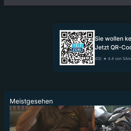
Sie wollen k
Jetzt QR-Co
iOS: ★ 4.4 von 5
And
Meistgesehen