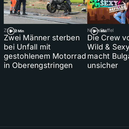
Zürich
Neue Staffel
2 Min
1 Min
Zwei Männer sterben
Die Crew v
bei Unfall mit
Wild & Sexy
gestohlenem Motorrad
macht Bulg
in Oberengstringen
unsicher