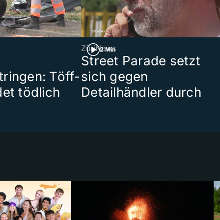
ZüriNews
2 Min
Street Parade setzt
ringen: Töff-
sich gegen
et tödlich
Detailhändler durch