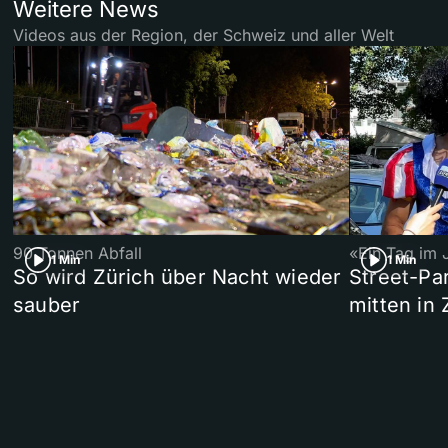
Weitere News
Videos aus der Region, der Schweiz und aller Welt
90 Tonnen Abfall
«Ein Tag im 
1 Min
1 Min
So wird Zürich über Nacht wieder
Street-P
sauber
mitten in 