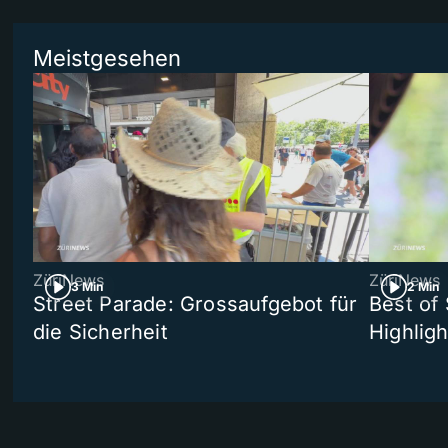
Meistgesehen
ZüriNews
ZüriNews
3 Min
2 Min
Street Parade: Grossaufgebot für
Best of 
die Sicherheit
Highligh