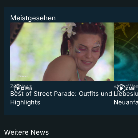
Meistgesehen
ZüriNews
«AstroWe
2 Min
2 Min
Best of Street Parade: Outfits und
Liebeslu
Highlights
Neuanf
Weitere News