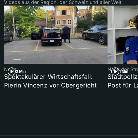
Videos aus der Region, der Schweiz und aller Welt
News
Nach der Str
3 Min
1 Min
Spektakulärer Wirtschaftsfall:
Stadtpoliz
Pierin Vincenz vor Obergericht
Post für 