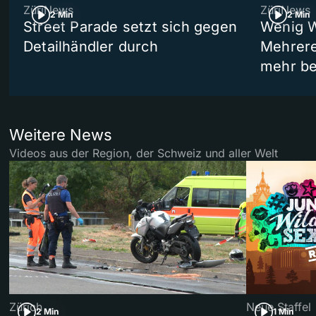
ZüriNews
ZüriNews
2 Min
2 Min
Street Parade setzt sich gegen
Wenig W
Detailhändler durch
Mehrere
mehr be
Weitere News
Videos aus der Region, der Schweiz und aller Welt
Zürich
Neue Staffel
2 Min
1 Min