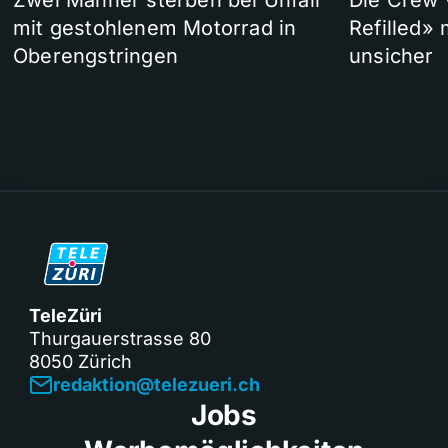
Zwei Männer sterben bei Unfall
Die Crew 
mit gestohlenem Motorrad in
Refilled»
Oberengstringen
unsicher
TeleZüri
Thurgauerstrasse 80
8050 Zürich
redaktion@telezueri.ch
Jobs