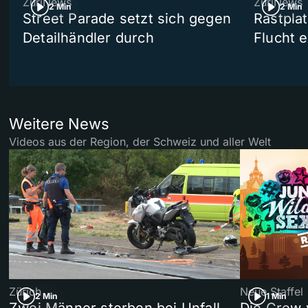
ZüriNews
ZüriNews
2 Min
2 Min
Street Parade setzt sich gegen
Rastpla
Detailhändler durch
Flucht e
Weitere News
Videos aus der Region, der Schweiz und aller Welt
Zürich
Neue Staffel
2 Min
1 Min