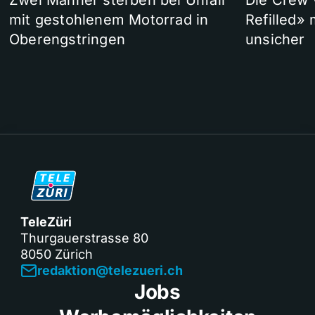
Zwei Männer sterben bei Unfall
Die Crew 
mit gestohlenem Motorrad in
Refilled»
Oberengstringen
unsicher
TeleZüri
Thurgauerstrasse 80
8050 Zürich
redaktion@telezueri.ch
Jobs