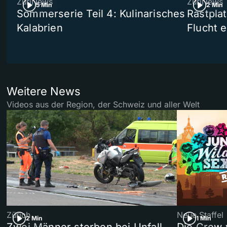
ZüriNews
ZüriNews
5 Min
2 Min
Sommerserie Teil 4: Kulinarisches
Rastpla
Kalabrien
Flucht e
Weitere News
Videos aus der Region, der Schweiz und aller Welt
Zürich
Neue Staffel
2 Min
1 Min