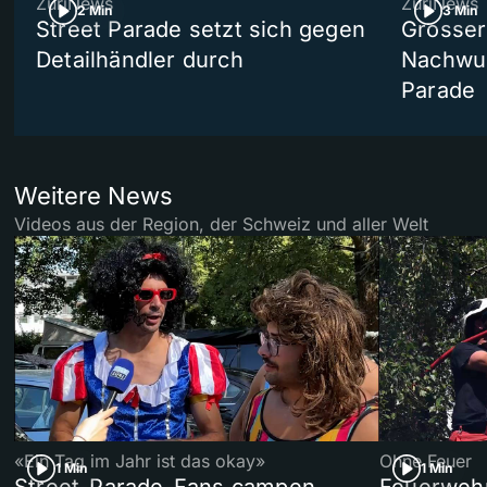
ZüriNews
ZüriNews
2 Min
3 Min
Street Parade setzt sich gegen
Grosser 
Detailhändler durch
Nachwuc
Parade
Weitere News
Videos aus der Region, der Schweiz und aller Welt
«Ein Tag im Jahr ist das okay»
Ohne Feuer
1 Min
1 Min