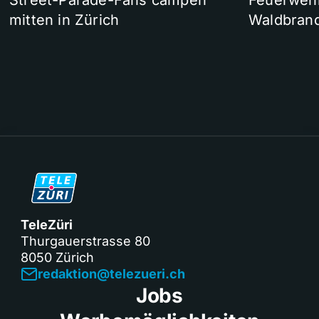
Street-Parade-Fans campen
Feuerwehr 
mitten in Zürich
Waldbrand
TeleZüri
Thurgauerstrasse 80
8050 Zürich
redaktion@telezueri.ch
Jobs