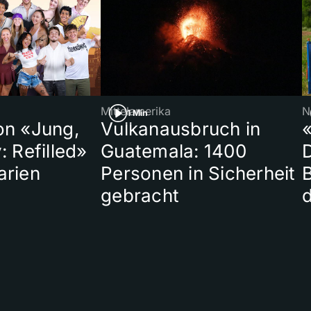
Mittelamerika
N
1 Min
on «Jung,
Vulkanausbruch in
«
: Refilled»
Guatemala: 1400
arien
Personen in Sicherheit
gebracht