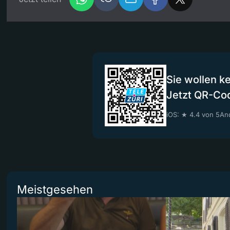
Sie wollen k
Jetzt QR-Co
iOS: ★ 4.4 von 5
And
Meistgesehen