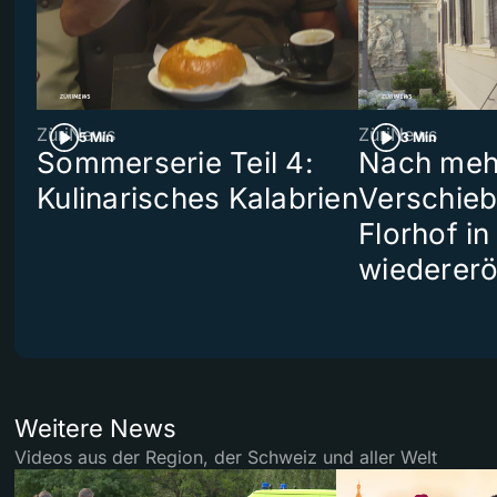
ZüriNews
ZüriNews
5 Min
3 Min
Sommerserie Teil 4:
Nach meh
Kulinarisches Kalabrien
Verschieb
Florhof in
wiedererö
Weitere News
Videos aus der Region, der Schweiz und aller Welt