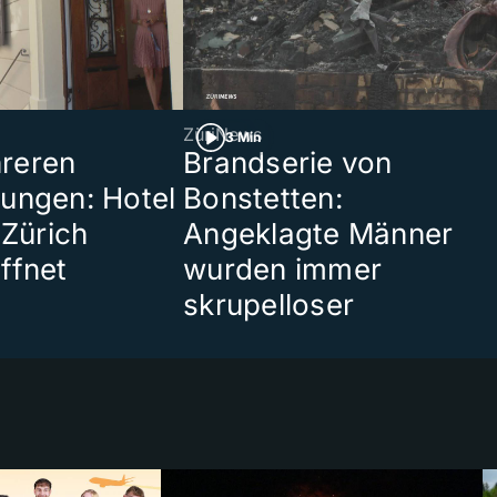
ZüriNews
3 Min
reren
Brandserie von
ungen: Hotel
Bonstetten:
 Zürich
Angeklagte Männer
ffnet
wurden immer
skrupelloser