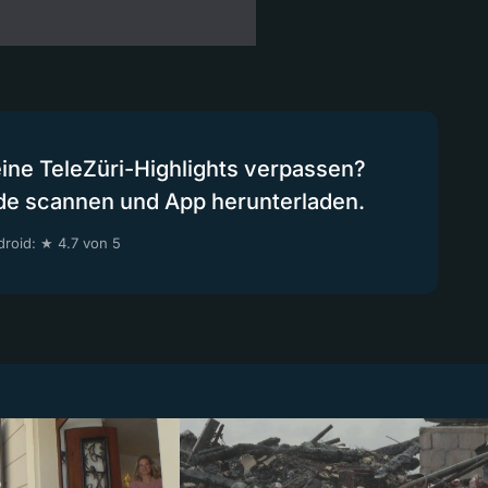
eine TeleZüri-Highlights verpassen?
de scannen und App herunterladen.
roid: ★ 4.7 von 5