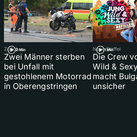
Zürich
Neue Staffel
2 Min
1 Min
Zwei Männer sterben
Die Crew v
bei Unfall mit
Wild & Sexy
gestohlenem Motorrad
macht Bulg
in Oberengstringen
unsicher