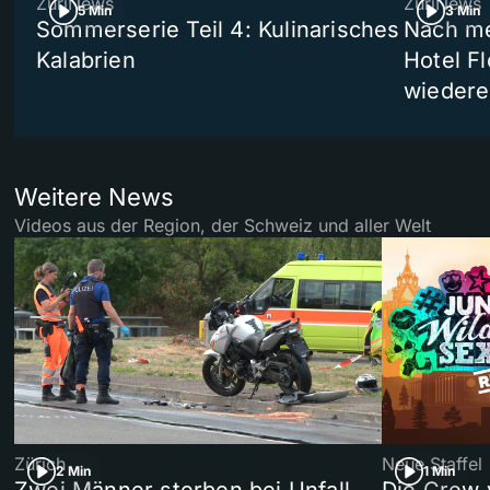
ZüriNews
ZüriNews
5 Min
3 Min
Sommerserie Teil 4: Kulinarisches
Nach me
Kalabrien
Hotel Fl
wiedere
Weitere News
Videos aus der Region, der Schweiz und aller Welt
Zürich
Neue Staffel
2 Min
1 Min