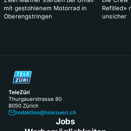
Zwei Männer sterben bei Unfall
Die Crew 
mit gestohlenem Motorrad in
Refilled»
Oberengstringen
unsicher
TeleZüri
Thurgauerstrasse 80
8050 Zürich
redaktion@telezueri.ch
Jobs