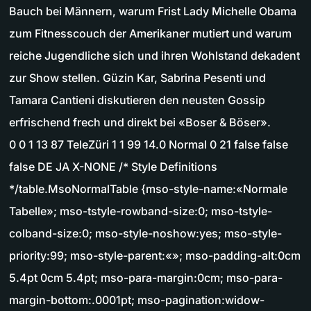
Bauch bei Männern, warum Frist Lady Michelle Obama
zum Fitnesscouch der Amerikaner mutiert und warum
reiche Jugendliche sich und ihren Wohlstand dekadent
zur Show stellen. Güzin Kar, Sabrina Pesenti und
Tamara Cantieni diskutieren den neusten Gossip
erfrischend frech und direkt bei «Boser & Böser».
0 0 1 13 87 TeleZüri 1 1 99 14.0 Normal 0 21 false false
false DE JA X-NONE /* Style Definitions
*/table.MsoNormalTable {mso-style-name:«Normale
Tabelle»; mso-tstyle-rowband-size:0; mso-tstyle-
colband-size:0; mso-style-noshow:yes; mso-style-
priority:99; mso-style-parent:«»; mso-padding-alt:0cm
5.4pt 0cm 5.4pt; mso-para-margin:0cm; mso-para-
margin-bottom:.0001pt; mso-pagination:widow-