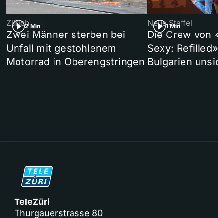
Zürich
Neue Staffel
2 Min
1 Min
Zwei Männer sterben bei
Die Crew von 
Unfall mit gestohlenem
Sexy: Refilled
Motorrad in Oberengstringen
Bulgarien unsi
TeleZüri
Thurgauerstrasse 80