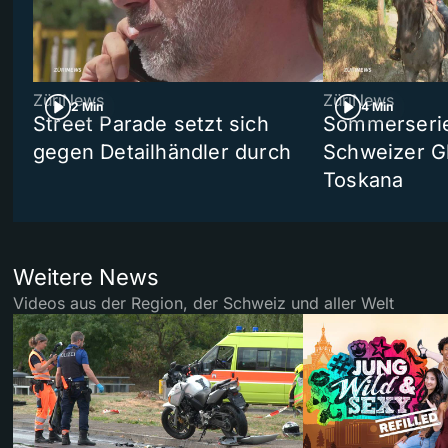
ZüriNews
ZüriNews
2 Min
4 Min
Street Parade setzt sich
Sommerserie 
gegen Detailhändler durch
Schweizer Gl
Toskana
Weitere News
Videos aus der Region, der Schweiz und aller Welt